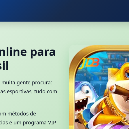
nline para
il
 muita gente procura:
tas esportivas, tudo com
 com métodos de
ndas e um programa VIP