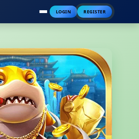
LOGIN
REGISTER