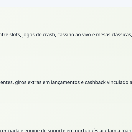
tre slots, jogos de crash, cassino ao vivo e mesas clássic
rentes, giros extras em lançamentos e cashback vinculado
icenciada e equipe de suporte em português ajudam a mant