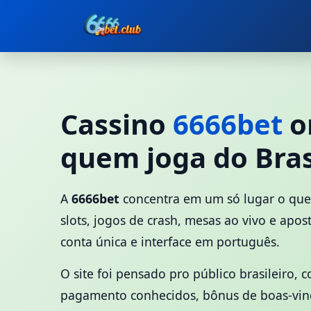
Cassino
6666bet
o
quem joga do Bras
A
6666bet
concentra em um só lugar o que
slots, jogos de crash, mesas ao vivo e apos
conta única e interface em português.
O site foi pensado pro público brasileiro,
pagamento conhecidos, bônus de boas‑vi