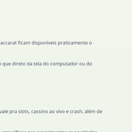
 baccarat ficam disponíveis praticamente o
ó que direto da tela do computador ou do
le pra slots, cassino ao vivo e crash, além de