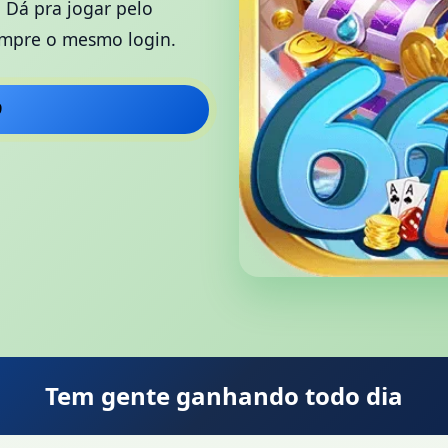
 Dá pra jogar pelo
empre o mesmo login.
9
Tem gente ganhando todo dia