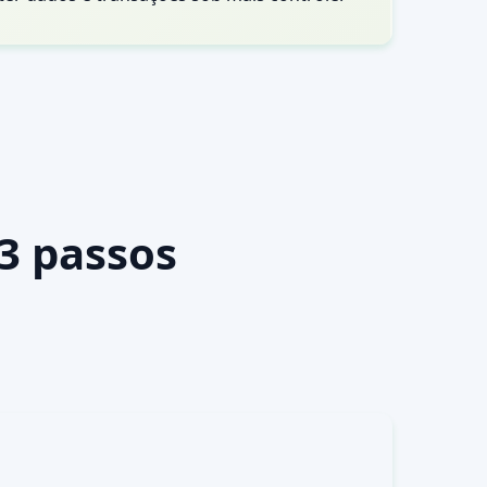
3 passos