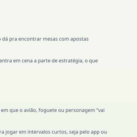
tão dá pra encontrar mesas com apostas
entra em cena a parte de estratégia, o que
 em que o avião, foguete ou personagem “vai
a jogar em intervalos curtos, seja pelo app ou