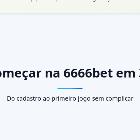
meçar na 6666bet em 
Do cadastro ao primeiro jogo sem complicar