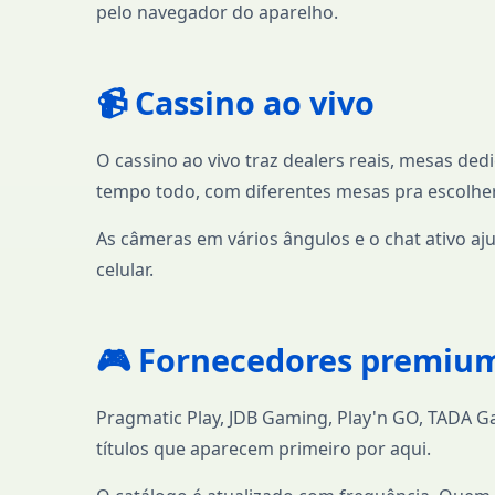
pelo navegador do aparelho.
📹 Cassino ao vivo
O cassino ao vivo traz dealers reais, mesas ded
tempo todo, com diferentes mesas pra escolher
As câmeras em vários ângulos e o chat ativo aj
celular.
🎮 Fornecedores premiu
Pragmatic Play, JDB Gaming, Play'n GO, TADA Gam
títulos que aparecem primeiro por aqui.