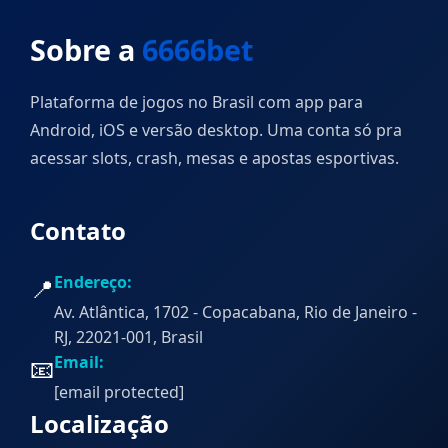
Sobre a
6666bet
Plataforma de jogos no Brasil com app para
Android, iOS e versão desktop. Uma conta só pra
acessar slots, crash, mesas e apostas esportivas.
Contato
Endereço:
📍
Av. Atlântica, 1702 - Copacabana, Rio de Janeiro -
RJ, 22021-001, Brasil
Email:
📧
[email protected]
Localização