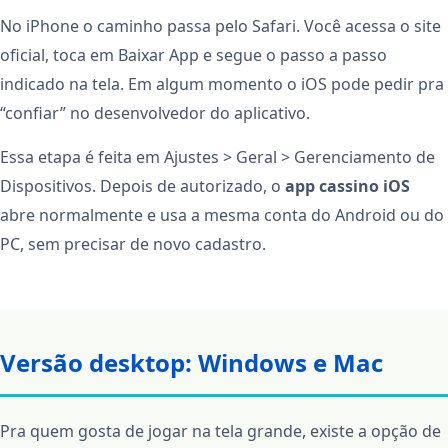
No iPhone o caminho passa pelo Safari. Você acessa o site
oficial, toca em Baixar App e segue o passo a passo
indicado na tela. Em algum momento o iOS pode pedir pra
“confiar” no desenvolvedor do aplicativo.
Essa etapa é feita em Ajustes > Geral > Gerenciamento de
Dispositivos. Depois de autorizado, o
app cassino iOS
abre normalmente e usa a mesma conta do Android ou do
PC, sem precisar de novo cadastro.
Versão desktop: Windows e Mac
Pra quem gosta de jogar na tela grande, existe a opção de