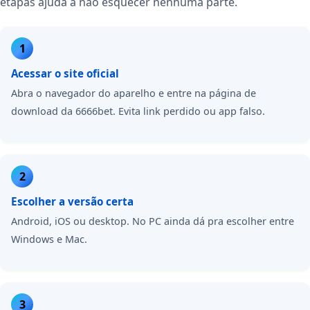
etapas ajuda a não esquecer nenhuma parte.
1
Acessar o site oficial
Abra o navegador do aparelho e entre na página de
download da 6666bet. Evita link perdido ou app falso.
2
Escolher a versão certa
Android, iOS ou desktop. No PC ainda dá pra escolher entre
Windows e Mac.
3