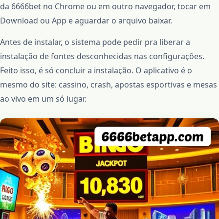
da 6666bet no Chrome ou em outro navegador, tocar em
Download ou App e aguardar o arquivo baixar.
Antes de instalar, o sistema pode pedir pra liberar a
instalação de fontes desconhecidas nas configurações.
Feito isso, é só concluir a instalação. O aplicativo é o
mesmo do site: cassino, crash, apostas esportivas e mesas
ao vivo em um só lugar.